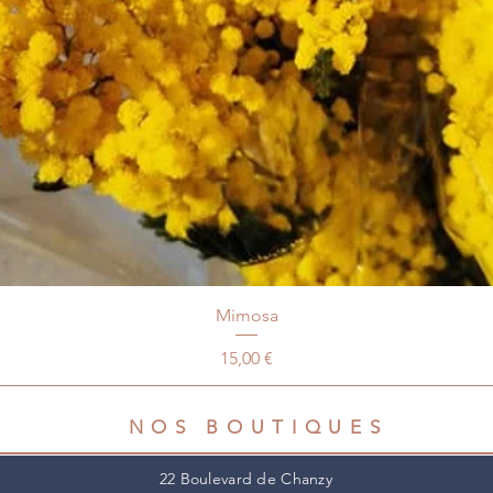
Mimosa
Prix
15,00 €
NOS BOUTIQUES
22 Boulevard de Chanzy