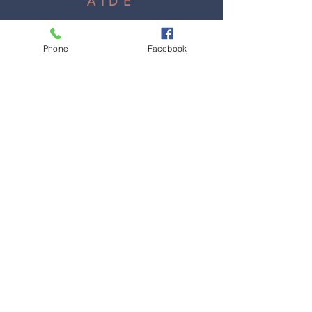
AIDE
Livraisons
Phone
Facebook
FAQ
S'ABONNER
S'abonner